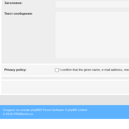
Заголовок:
Текст сообщения:
Privacy policy:
I confirm that the given name, e-mail address, m
Создано на основе
phpBB
® Forum Software © phpBB Limited
© 2018
PROMonino.ru