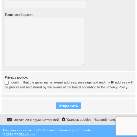
Текст сообщения:
Privacy policy:
I confirm that the given name, e-mail address, message text and my IP address will
be processed and stored by the owner of the board according to the
Privacy Policy
Удалить cookies
Часовой пояс:
UTC+03:00
Связаться с администрацией
Создано на основе
phpBB
® Forum Software © phpBB Limited
© 2018
PROMonino.ru