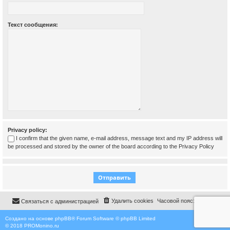
Текст сообщения:
Privacy policy:
I confirm that the given name, e-mail address, message text and my IP address will
be processed and stored by the owner of the board according to the
Privacy Policy
Удалить cookies
Часовой пояс:
UTC+03:00
Связаться с администрацией
Создано на основе
phpBB
® Forum Software © phpBB Limited
© 2018
PROMonino.ru