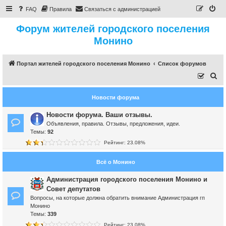
FAQ
Правила
Связаться с администрацией
Форум жителей городского поселения
Монино
Портал жителей городского поселения Монино
Список форумов
П
о
Новости форума
и
с
Новости форума. Ваши отзывы.
Объявления, правила. Отзывы, предложения, идеи.
к
Темы:
92
Рейтинг: 23.08%
Всё о Монино
Администрация городского поселения Монино и
Совет депутатов
Вопросы, на которые должна обратить внимание Администрация гп
Монино
Темы:
339
Рейтинг: 23.08%