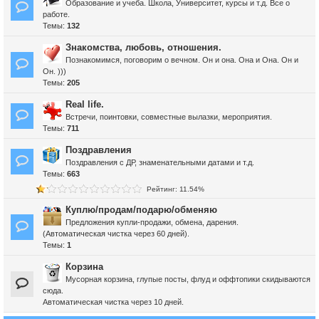
Образование и учеба. Школа, Университет, курсы и т.д. Все о
работе.
Темы:
132
Знакомства, любовь, отношения.
Познакомимся, поговорим о вечном. Он и она. Она и Она. Он и
Он. )))
Темы:
205
Real life.
Встречи, поинтовки, совместные вылазки, мероприятия.
Темы:
711
Поздравления
Поздравления с ДР, знаменательными датами и т.д.
Темы:
663
Рейтинг: 11.54%
Куплю/продам/подарю/обменяю
Предложения купли-продажи, обмена, дарения.
(Автоматическая чистка через 60 дней).
Темы:
1
Корзина
Мусорная корзина, глупые посты, флуд и оффтопики скидываются
сюда.
Автоматическая чистка через 10 дней.